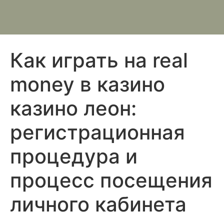
Как играть на real
money в казино
казино леон:
регистрационная
процедура и
процесс посещения
личного кабинета