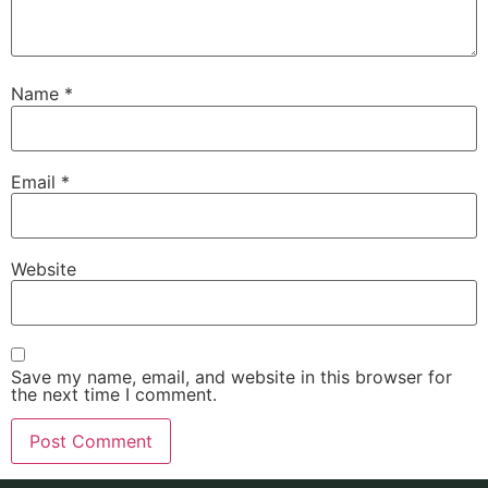
Name
*
Email
*
Website
Save my name, email, and website in this browser for
the next time I comment.