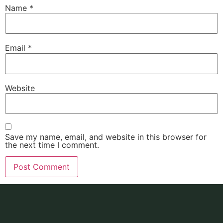
Name
*
Email
*
Website
Save my name, email, and website in this browser for
the next time I comment.