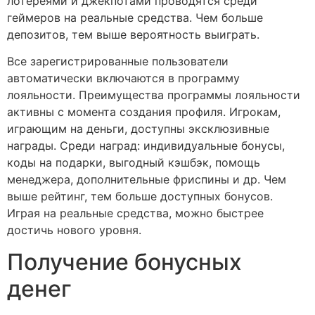
лотереями и джекпотами проводятся среди
геймеров на реальные средства. Чем больше
депозитов, тем выше вероятность выиграть.
Все зарегистрированные пользователи
автоматически включаются в программу
лояльности. Преимущества программы лояльности
активны с момента создания профиля. Игрокам,
играющим на деньги, доступны эксклюзивные
награды. Среди наград: индивидуальные бонусы,
коды на подарки, выгодный кэшбэк, помощь
менеджера, дополнительные фриспины и др. Чем
выше рейтинг, тем больше доступных бонусов.
Играя на реальные средства, можно быстрее
достичь нового уровня.
Получение бонусных
денег