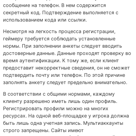
сообщение на телефон. В нем содержится
секретный код. Подтверждение выполняется с
использованием кода или ссылки.
Несмотря на легкость процесса регистрации,
геймеру требуется соблюдать установленные
нормы. При заполнении анкеты следует вводить
достоверные данные. Данные проходят проверку во
время аутентификации. К тому же, если клиент
предоставит некорректные сведения, он не сможет
подтвердить почту или телефон. По этой причине
заполнять анкету следует предельно внимательно.
В соответствии с общими нормами, каждому
клиенту разрешено иметь лишь один профиль.
Регистрировать профили можно на многих
ресурсах. На одной веб-площадке у игрока должна
быть лишь одна учетная запись. Мультиаккаунты
строго запрещены. Сайты имеют