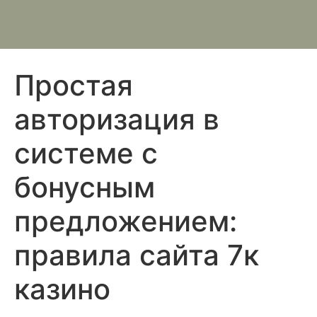
Простая
авторизация в
системе с
бонусным
предложением:
правила сайта 7к
казино