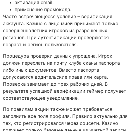
активация email;
применение промокода.
Часто встречающееся условие – верификация
аккаунта. Казино с лицензией принимают только
совершеннолетних игроков из разрешенных
регионов. При аутентификации проверяются
возраст и регион пользователя.
Процедура проверки данных упрощена. Игрок
должен переслать на почту клуба сканы паспорта
либо иных документов. Вместо паспорта
допускаются водительские права или карта.
Проверка занимает до трех рабочих дней. В
результате успешной верификации геймер получает
соответствующее уведомление.
По правилам акции также может требоваться
заполнить все поля профиля. Правило актуально для
тех, кто регистрировался через соцсети. Казино
получает только базовые данные из учетной записи