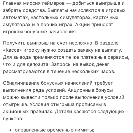
Главная миссия геймеров — добиться выигрыша и
забрать средства. Выплаты начисляются в игровых
автоматах, настольных симуляторах, карточных
эмуляторах и в прочих играх. Акции приносят
игрокам бонусные начисления.
Получить выигрыш на счет несложно. В разделе
«Касса» игроку нужно создать заявку на выплату.
Для вывода применяются те же платежные сервисы,
что и для депозита. Запросы на вывод денег
рассматриваются в течение нескольких часов.
Обналичивание бонусных начислений требует
выполнения ряда условий. Акционные бонусы
можно вывести только после выполнения условий
отыгрыша. Условия отыгрыша прописаны в
акционных правилах. Детали касаются следующих
пунктов:
оправленные временные лимиты;