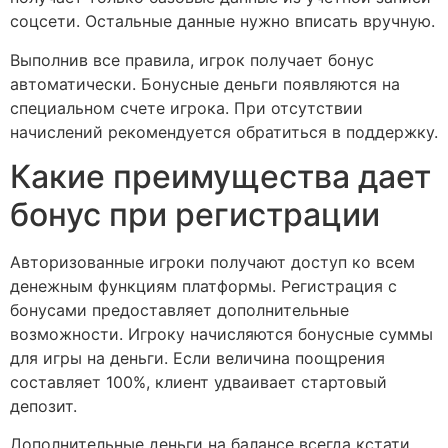
соцсети. Остальные данные нужно вписать вручную.
Выполнив все правила, игрок получает бонус
автоматически. Бонусные деньги появляются на
специальном счете игрока. При отсутствии
начислений рекомендуется обратиться в поддержку.
Какие преимущества дает
бонус при регистрации
Авторизованные игроки получают доступ ко всем
денежным функциям платформы. Регистрация с
бонусами предоставляет дополнительные
возможности. Игроку начисляются бонусные суммы
для игры на деньги. Если величина поощрения
составляет 100%, клиент удваивает стартовый
депозит.
Дополнительные деньги на балансе всегда кстати.