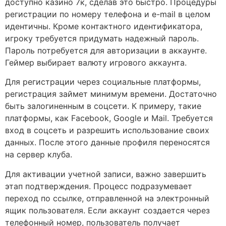
доступно казино 7к, сделав это быстро. Процедуры
регистрации по номеру телефона и e-mail в целом
идентичны. Кроме контактного идентификатора,
игроку требуется придумать надежный пароль.
Пароль потребуется для авторизации в аккаунте.
Геймер выбирает валюту игрового аккаунта.
Для регистрации через социальные платформы,
регистрация займет минимум времени. Достаточно
быть залогиненным в соцсети. К примеру, такие
платформы, как Facebook, Google и Mail. Требуется
вход в соцсеть и разрешить использование своих
данных. После этого данные профиля переносятся
на сервер клуба.
Для активации учетной записи, важно завершить
этап подтверждения. Процесс подразумевает
переход по ссылке, отправленной на электронный
ящик пользователя. Если аккаунт создается через
телефонный номер, пользователь получает