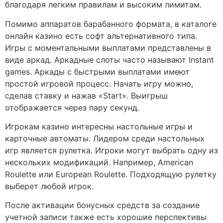
благодаря легким правилам и высоким лимитам.
Помимо аппаратов барабанного формата, в каталоге
онлайн казино есть софт альтернативного типа.
Игры с моментальными выплатами представлены в
виде аркад. Аркадные слоты часто называют Instant
games. Аркады с быстрыми выплатами имеют
простой игровой процесс. Начать игру можно,
сделав ставку и нажав «Start». Выигрыш
отображается через пару секунд.
Игрокам казино интересны настольные игры и
карточные автоматы. Лидером среди настольных
игр является рулетка. Игроки могут выбрать одну из
нескольких модификаций. Например, American
Roulette или European Roulette. Подходящую рулетку
выберет любой игрок.
После активации бонусных средств за создание
учетной записи также есть хорошие перспективы