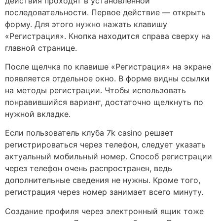
действия проходят в установленной
последовательности. Первое действие — открыть
форму. Для этого нужно нажать клавишу
«Регистрация». Кнопка находится справа сверху на
главной странице.
После щелчка по клавише «Регистрация» на экране
появляется отдельное окно. В форме видны ссылки
на методы регистрации. Чтобы использовать
понравившийся вариант, достаточно щелкнуть по
нужной вкладке.
Если пользователь клуба 7k casino решает
регистрироваться через телефон, следует указать
актуальный мобильный номер. Способ регистрации
через телефон очень распространен, ведь
дополнительные сведения не нужны. Кроме того,
регистрация через номер занимает всего минуту.
Создание профиля через электронный ящик тоже