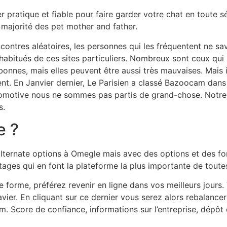
r pratique et fiable pour faire garder votre chat en toute 
a majorité des pet mother and father.
ntres aléatoires, les personnes qui les fréquentent ne save
 habitués de ces sites particuliers. Nombreux sont ceux qu
 bonnes, mais elles peuvent être aussi très mauvaises. Mais
ent. En Janvier dernier, Le Parisien a classé Bazoocam dans
utomotive nous ne sommes pas partis de grand-chose. Notre 
s.
e ?
lternate options à Omegle mais avec des options et des fonc
ges qui en font la plateforme la plus importante de toutes
 forme, préférez revenir en ligne dans vos meilleurs jours. 
vier. En cliquant sur ce dernier vous serez alors rebalanc
m. Score de confiance, informations sur l’entreprise, dépôt 