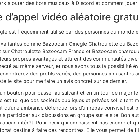
mark ajouter des bots musicaux à Discord et comment jouer 
e d’appel vidéo aléatoire gratu
gle est fréquemment utilisé par des personnes du monde en
es variantes comme Bazoocam Omegle Chatroulette ou Baz
 sur Chatroulette Bazoocam France et Bazoocam chatroulet
t leurs propres avantages et attirent des communautés diver
cté au même serveur, et nous avons tous la possibilité éven
encontrerez des profils variés, des personnes amusantes aux 
é le site pour me faire un avis concret sur ce dernier.
r un bouton pour passer au suivant et en un tour de major l
e est tel que des sociétés publiques et privées sollicitent 
ait qu’une ambiance détendue lors d’un repas convivial est p
 à participer aux discussions en groupe sur le site. Bon aut
 aucun intérêt. Pour ceux qui connaissent pas encore et qu
hat destiné à faire des rencontres. Elle vous permet de fil