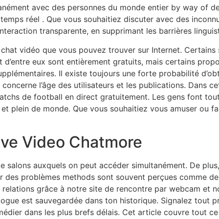
nément avec des personnes du monde entier by way of des 
n temps réel . Que vous souhaitiez discuter avec des inconn
eraction transparente, en supprimant les barrières linguist
chat vidéo que vous pouvez trouver sur Internet. Certains 
t d’entre eux sont entièrement gratuits, mais certains pro
lémentaires. Il existe toujours une forte probabilité d’obt
concerne l’âge des utilisateurs et les publications. Dans cet
matchs de football en direct gratuitement. Les gens font t
 et plein de monde. Que vous souhaitiez vous amuser ou fai
Live Video Chatmore
e de salons auxquels on peut accéder simultanément. De plus
ntrer des problèmes methods sont souvent perçues comme de
elations grâce à notre site de rencontre par webcam et no
logue est sauvegardée dans ton historique. Signalez tout p
emédier dans les plus brefs délais. Cet article couvre tout 