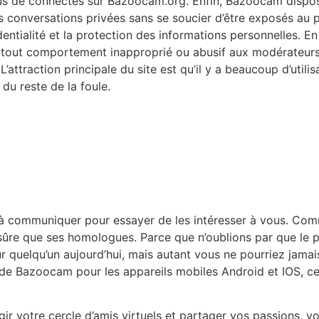
en plus de connectés sur Bazoocam.org. Enfin, Bazoocam disp
es conversations privées sans se soucier d’être exposés au 
tialité et la protection des informations personnelles. En 
 tout comportement inapproprié ou abusif aux modérateurs d
. L’attraction principale du site est qu’il y a beaucoup d’util
 du reste de la foule.
 et à communiquer pour essayer de les intéresser à vous.
e que ses homologues. Parce que n’oublions par que le prin
r quelqu’un aujourd’hui, mais autant vous ne pourriez jamai
 de Bazoocam pour les appareils mobiles Android et IOS, ce 
gir votre cercle d’amis virtuels et partager vos passions, 