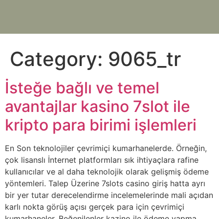
Category:
9065_tr
İsteğe bağlı ve temel
avantajlar kasino 7slot ile
kripto para birimi işlemleri
En Son teknolojiler çevrimiçi kumarhanelerde. Örneğin,
çok lisanslı İnternet platformları sık ihtiyaçlara rafine
kullanıcılar ve al daha teknolojik olarak gelişmiş ödeme
yöntemleri. Talep Üzerine 7slots casino giriş hatta ayrı
bir yer tutar derecelendirme incelemelerinde mali açıdan
karlı nokta görüş açısı gerçek para için çevrimiçi
kumarhaneler. Beğenilenler kazino ile ödeme yapma