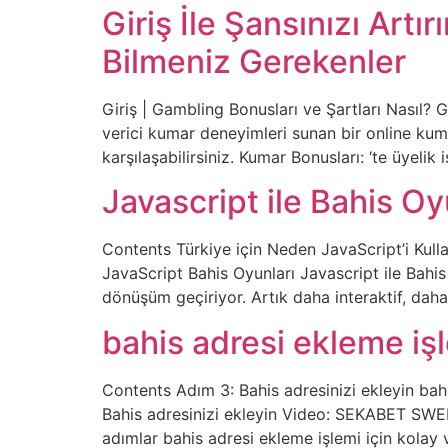
Giriş İle Şansınızı Artı
Bilmeniz Gerekenler
Giriş | Gambling Bonusları ve Şartları Nasıl? G
verici kumar deneyimleri sunan bir online kumar
karşılaşabilirsiniz. Kumar Bonusları: ‘te üyelik
Javascript ile Bahis Oy
Contents Türkiye için Neden JavaScript’i Kulla
JavaScript Bahis Oyunları Javascript ile Bahis 
dönüşüm geçiriyor. Artık daha interaktif, daha
bahis adresi ekleme işl
Contents Adım 3: Bahis adresinizi ekleyin bah
Bahis adresinizi ekleyin Video: SEKABET S
adımlar bahis adresi ekleme işlemi için kolay 