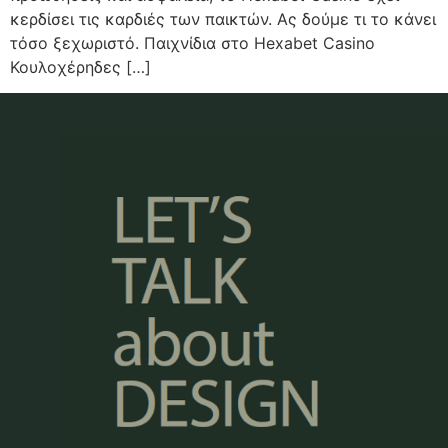
κερδίσει τις καρδιές των παικτών. Ας δούμε τι το κάνει
τόσο ξεχωριστό. Παιχνίδια στο Hexabet Casino
Κουλοχέρηδες […]