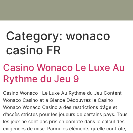
Category:
wonaco
casino FR
Casino Wonaco Le Luxe Au
Rythme du Jeu 9
Casino Wonaco : Le Luxe Au Rythme du Jeu Content
Wonaco Casino at a Glance Découvrez le Casino
Wonaco Wonaco Casino a des restrictions d’âge et
d’accès strictes pour les joueurs de certains pays. Tous
les jeux ne sont pas pris en compte dans le calcul des
exigences de mise. Parmi les éléments qu’elle contrôle,