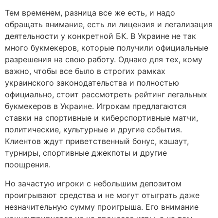
Тем временем, разница все же есть, и надо
обращать внимание, есть ли лицензия и легализация
деятельности у конкретной БК. В Украине не так
много букмекеров, которые получили официальные
разрешения на свою работу. Однако для тех, кому
важно, чтобы все было в строгих рамках
украинского законодательства и полностью
официально, стоит рассмотреть рейтинг легальных
букмекеров в Украине. Игрокам предлагаются
ставки на спортивные и киберспортивные матчи,
политические, культурные и другие события.
Клиентов ждут приветственный бонус, кэшаут,
турниры, спортивные джекпоты и другие
поощрения.
Но зачастую игроки с небольшим депозитом
проигрывают средства и не могут отыграть даже
незначительную сумму проигрыша. Его внимание