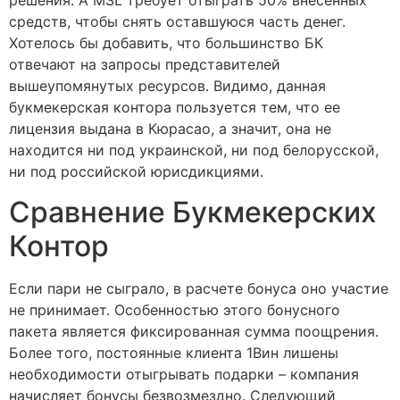
решения. А MSL требует отыграть 50% внесенных
средств, чтобы снять оставшуюся часть денег.
Хотелось бы добавить, что большинство БК
отвечают на запросы представителей
вышеупомянутых ресурсов. Видимо, данная
букмекерская контора пользуется тем, что ее
лицензия выдана в Кюрасао, а значит, она не
находится ни под украинской, ни под белорусской,
ни под российской юрисдикциями.
Сравнение Букмекерских
Контор
Если пари не сыграло, в расчете бонуса оно участие
не принимает. Особенностью этого бонусного
пакета является фиксированная сумма поощрения.
Более того, постоянные клиента 1Вин лишены
необходимости отыгрывать подарки – компания
начисляет бонусы безвозмездно. Следующий