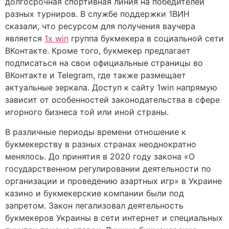
долгосрочная спортивная линия на победителей
разных турниров. В службе поддержки 1ВИН
сказали, что ресурсом для получения ваучера
является
1x win
группа букмекера в социальной сети
ВКонтакте. Кроме того, букмекер предлагает
подписаться на свои официальные страницы во
ВКонтакте и Telegram, где также размещает
актуальные зеркала. Доступ к сайту 1win напрямую
зависит от особенностей законодательства в сфере
игорного бизнеса той или иной страны.
В различные периоды времени отношение к
букмекерству в разных странах неоднократно
менялось. До принятия в 2020 году закона «О
государственном регулировании деятельности по
организации и проведению азартных игр» в Украине
казино и букмекерские компании были под
запретом. Закон легализовал деятельность
букмекеров Украины в сети интернет и специальных