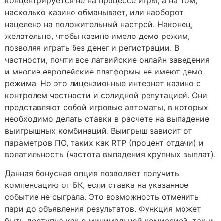
концентрируется не на процессе игры, а на том,
насколько казино обманывает, или наоборот,
нацелено на положительный настрой. Наконец,
желательно, чтобы казино имело демо режим,
позволяя играть без денег и регистрации. В
частности, почти все латвийские онлайн заведения
и многие европейские платформы не имеют демо
режима. Но это лицензионные интернет казино с
контролем честности и солидной репутацией. Они
представляют собой игровые автоматы, в которых
необходимо делать ставки в расчете на выпадение
выигрышных комбинаций. Выигрыш зависит от
параметров ПО, таких как RTP (процент отдачи) и
волатильность (частота выпадения крупных выплат).
Данная бонусная опция позволяет получить
компенсацию от БК, если ставка на указанное
событие не сыграла. Это возможность отменить
пари до объявления результатов. Функция может
быть доступна как с минимальной комиссией, так и