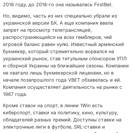
2016 году, до 2018-го она называлась FirstBet.
Но, видимо, часть из них специально убрали из
украинской версии БК. А еще компания ввела
запрет на просмотр телетрансляций,
распространяющийся на всех гемблеров, чей
игровой баланс равен нулю. Известный армянский
букмекер, который стремительно ворвался на
украинский рынок, став титульным спонсором УПЛ
и сборной Украины на ближайшие сезоны. Компании
не хватало лишь букмекерской лицензии, но в
начале позапрошлого года VBET обзавелась и ей.
Компания осуществляет деятельность на рынке с
1967 года.
Кроме ставок на спорт, в линии 1Win есть
киберспорт, ставки на политику, кино, культуру,
обладателей разных премий. Доступны ставки на
электронные лиги в футболе, SRL-ставки и