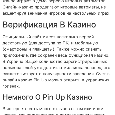
жанра играют в демо-версию игровых автоматов.
Онлайн-казино продвигают игровые автоматы, не
акцентируя внимания игроков на настольных играх.
Верификация В Казино
Официальный сайт имеет несколько версий –
десктопную (для доступа по ПК) и мобильную
(смартфоны и планшеты). Также можно скачать
приложение, где сохранен весь функционал казино.
В Украине общее количество зарегистрированных
пользователей уже достигло миллиона человек, что
свидетельствует о популярности заведения. Счет в
онлайн казино Pin-Up можно открыть в украинских
гривнах.
Немного О Pin Up Казино
В интернете есть много отзывов о том или ином
казино, где пользователи в деталях расписывают