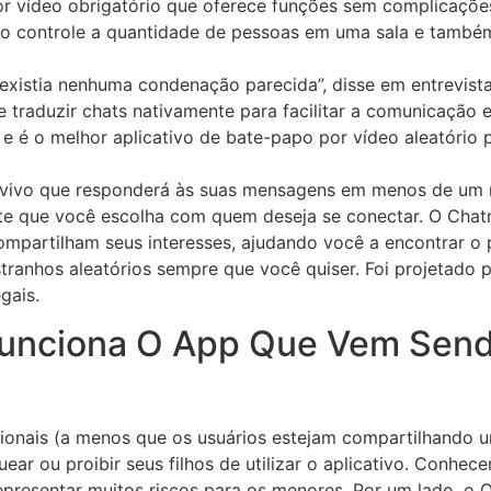
r vídeo obrigatório que oferece funções sem complicaçõe
rio controle a quantidade de pessoas em uma sala e tamb
existia nenhuma condenação parecida”, disse em entrevista
e traduzir chats nativamente para facilitar a comunicação e
e é o melhor aplicativo de bate-papo por vídeo aleatório
vivo que responderá às suas mensagens em menos de um mi
ite que você escolha com quem deseja se conectar. O Chatr
partilham seus interesses, ajudando você a encontrar o pa
anhos aleatórios sempre que você quiser. Foi projetado p
gais.
Funciona O App Que Vem Sen
ecionais (a menos que os usuários estejam compartilhando 
r ou proibir seus filhos de utilizar o aplicativo. Conhec
representar muitos riscos para os menores. Por um lado, 