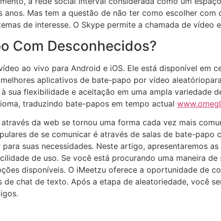
ento, a rede social interval considerada como um espaço q
os anos. Mas tem a questão de não ter como escolher com 
temas de interesse. O Skype permite a chamada de vídeo e
po Com Desconhecidos?
ídeo ao vivo para Android e iOS. Ele está disponível em c
melhores aplicativos de bate-papo por vídeo aleatóriopar
 à sua flexibilidade e aceitação em uma ampla variedade de
 idioma, traduzindo bate-papos em tempo actual
www.omegl
através da web se tornou uma forma cada vez mais comum 
ulares de se comunicar é através de salas de bate-papo
or para suas necessidades. Neste artigo, apresentaremos as
acilidade de uso. Se você está procurando uma maneira d
pções disponíveis. O iMeetzu oferece a oportunidade de co
s de chat de texto. Após a etapa de aleatoriedade, você se
igos.