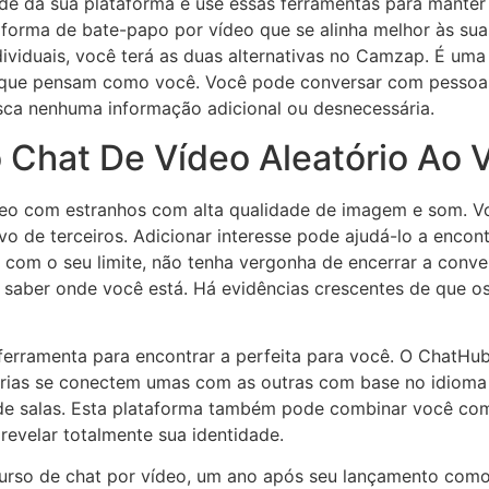
ade da sua plataforma e use essas ferramentas para manter
aforma de bate-papo por vídeo que se alinha melhor às suas
ividuais, você terá as duas alternativas no Camzap. É uma 
 que pensam como você. Você pode conversar com pessoas d
sca nenhuma informação adicional ou desnecessária.
 Chat De Vídeo Aleatório Ao V
deo com estranhos com alta qualidade de imagem e som. 
o de terceiros. Adicionar interesse pode ajudá-lo a encont
com o seu limite, não tenha vergonha de encerrar a conver
 saber onde você está. Há evidências crescentes de que o
a ferramenta para encontrar a perfeita para você. O ChatHu
rias se conectem umas com as outras com base no idioma q
 de salas. Esta plataforma também pode combinar você com 
revelar totalmente sua identidade.
curso de chat por vídeo, um ano após seu lançamento com