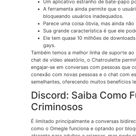
Um aplicativo estranho de bate-papo po
A ferramenta ainda permite que o usuá
bloqueando usuários inadequados.
Parece uma coisa óbvia, mas ainda não 
Sua grande característica é que ele pod
Ele tem quase 10 milhões de downloads 
gays.
Também temos a melhor linha de suporte ao 
chat de vídeo aleatório, o Chatroulette perm
engajar-se em conversas com pessoas que com
conexão com novas pessoas e o chat com estr
semelhantes, oferecendo muitos benefícios le
Discord: Saiba Como 
Criminosos
É limitado principalmente a conversas bidir
como o Omegle funciona e optando por bloquea
atraente para adultos e crianças, mas pode 