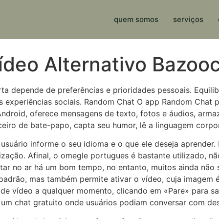
quem somos
serviços
deo Alternativo Bazoo
ta depende de preferências e prioridades pessoais. Equilib
s experiências sociais. Random Chat O app Random Chat p
 Android, oferece mensagens de texto, fotos e áudios, ar
ceiro de bate-papo, capta seu humor, lê a linguagem corpo
 usuário informe o seu idioma e o que ele deseja aprender.
lização. Afinal, o omegle portugues é bastante utilizado, 
 estar no ar há um bom tempo, no entanto, muitos ainda nã
padrão, mas também permite ativar o vídeo, cuja imagem é
de vídeo a qualquer momento, clicando em «Pare» para sai
um chat gratuito onde usuários podiam conversar com desc