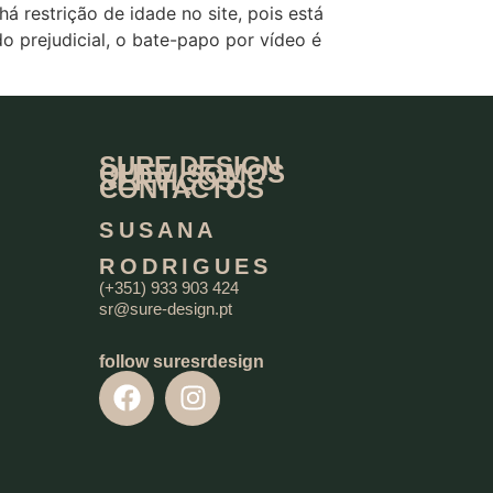
 restrição de idade no site, pois está
o prejudicial, o bate-papo por vídeo é
SURE DESIGN
QUEM SOMOS
SERVIÇOS
CONTACTOS
SUSANA
RODRIGUES
(+351) 933 903 424
sr@sure-design.pt
follow suresrdesign