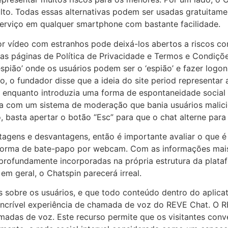
to. Todas essas alternativas podem ser usadas gratuitamen
 serviço em qualquer smartphone com bastante facilidade.
r vídeo com estranhos pode deixá-los abertos a riscos co
, as páginas de Política de Privacidade e Termos e Condiç
spião’ onde os usuários podem ser o ‘espião’ e fazer logo
 o fundador disse que a ideia do site period representar a
t, enquanto introduzia uma forma de espontaneidade social
va com um sistema de moderação que bania usuários malicio
o, basta apertar o botão “Esc” para que o chat alterne par
tagens e desvantagens, então é importante avaliar o que 
orma de bate-papo por webcam. Com as informações mais
rofundamente incorporadas na própria estrutura da plata
m geral, o Chatspin parecerá irreal.
es sobre os usuários, e que todo conteúdo dentro do aplic
 incrível experiência de chamada de voz do REVE Chat. O 
amadas de voz. Este recurso permite que os visitantes co