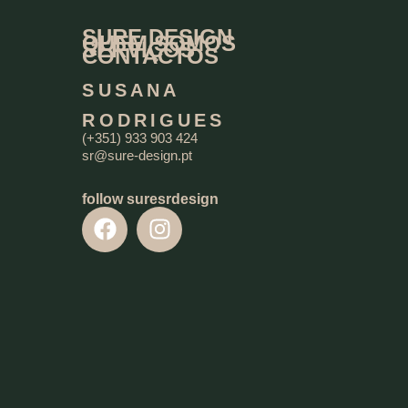
SURE DESIGN
QUEM SOMOS
SERVIÇOS
CONTACTOS
SUSANA
RODRIGUES
(+351) 933 903 424
sr@sure-design.pt
follow suresrdesign