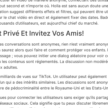
out second et n’importe où. Holla est sans aucun doute une
ion suggest différents effets et filtres, qui peuvent être uti
 le chat vidéo en direct et également fixer des dates. Badoo
usands d’utilisateurs, est aujourd’hui chief du marché.
 Privé Et Invitez Vos Amis!
es conversations sont anonymes, rien n’est vraiment anony
s saurez alors quoi faire et comment protéger vos enfants. Po
sage ; vous pouvez initier une dialog aléatoire pour voir 
où les contenus sont réglementés. La discussion non modéré
x adultes.
illiards de vues sur TikTok. Un utilisateur peut également c
un qui a des intérêts similaires. Les discussions sont anonym
ire de pédocriminalité entre le Royaume-Uni et les Etats-Un
 pour connecter les utilisateurs sans exiger qu’ils partag
seaux sociaux. Cela signifie que tu peux discuter librement