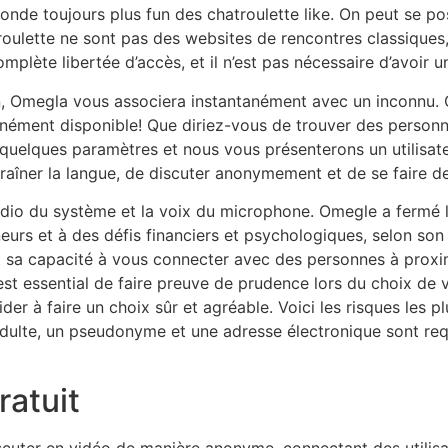
monde toujours plus fun des chatroulette like. On peut se po
lette ne sont pas des websites de rencontres classiques,
omplète libertée d’accès, et il n’est pas nécessaire d’avoi
, Omegla vous associera instantanément avec un inconnu. C
ntanément disponible! Que diriez-vous de trouver des personn
r quelques paramètres et nous vous présenterons un utilisat
entraîner la langue, de discuter anonymement et de se faire 
audio du système et la voix du microphone. Omegle a fermé
eurs et à des défis financiers et psychologiques, selon son
sa capacité à vous connecter avec des personnes à proximité
l est essential de faire preuve de prudence lors du choix de
der à faire un choix sûr et agréable. Voici les risques les
dulte, un pseudonyme et une adresse électronique sont requis
ratuit
scuter en vidéo de manière anonyme, connectant des utilis