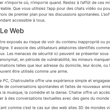
 n’importe où, n’importe quand. Restez à l’affût de ces mis
éable. Que vous utilisiez l’app pour des chats vidéo ou po
oix de premier plan pour les discussions spontanées. L’sof
rendant accessible à tous.
t Le Web
être exposés au risque de voir du contenu inapproprié ou p
ligne. Il associe des utilisateurs aléatoires identifiés comm
eux. Les menaces de sécurité ici peuvent se présenter sous
l’anonymat, en période de vulnérabilité, les mineurs manqu
rmations telles que leur adresse du domicile, leur école, ou 
euvent être utilisés comme une arme.
tre PC, Chatroulette offre une expérience simple et engagea
e de conversations spontanées et faites de nouveaux amis 
 la musique, la comédie et la danse. Chatiw offre un accès 
iper à des conversations textuelles avec des gens du monde 
chatant comme c’est le cas sur des web sites 3D de mondes 