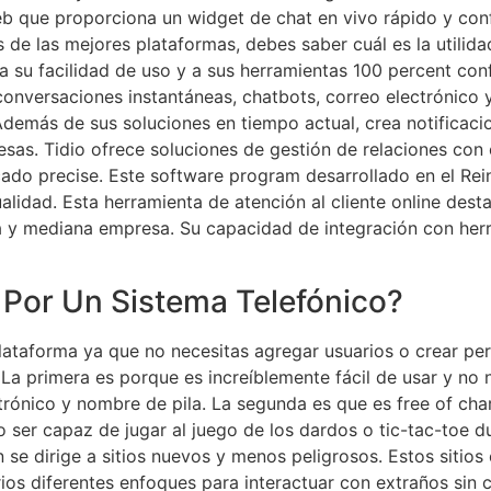
b que proporciona un widget de chat en vivo rápido y conf
s de las mejores plataformas, debes saber cuál es la utilida
 su facilidad de uso y a sus herramientas 100 percent con
conversaciones instantáneas, chatbots, correo electrónico
Además de sus soluciones en tiempo actual, crea notificac
esas. Tidio ofrece soluciones de gestión de relaciones con
cado precise. Este software program desarrollado en el Re
ualidad. Esta herramienta de atención al cliente online dest
ña y mediana empresa. Su capacidad de integración con h
 Por Un Sistema Telefónico?
plataforma ya que no necesitas agregar usuarios o crear per
 primera es porque es increíblemente fácil de usar y no n
trónico y nombre de pila. La segunda es que es free of ch
 ser capaz de jugar al juego de los dardos o tic-tac-toe du
 se dirige a sitios nuevos y menos peligrosos. Estos siti
ios diferentes enfoques para interactuar con extraños sin c