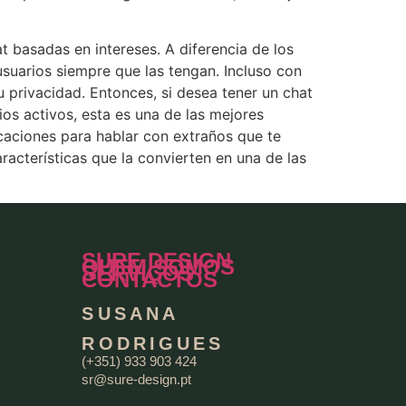
t basadas en intereses. A diferencia de los
usuarios siempre que las tengan. Incluso con
u privacidad. Entonces, si desea tener un chat
os activos, esta es una de las mejores
caciones para hablar con extraños que te
acterísticas que la convierten en una de las
SURE DESIGN
QUEM SOMOS
SERVIÇOS
CONTACTOS
SUSANA
RODRIGUES
(+351) 933 903 424
sr@sure-design.pt