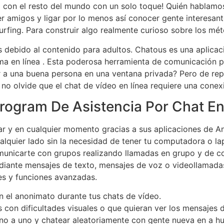
con el resto del mundo con un solo toque! Quién hablamos d
er amigos y ligar por lo menos así conocer gente interesan
rfing. Para construir algo realmente curioso sobre los mé
s debido al contenido para adultos. Chatous es una aplicac
 en línea . Esta poderosa herramienta de comunicación pue
r a una buena persona en una ventana privada? Pero de rep
 no olvide que el chat de vídeo en línea requiere una conexi
Program De Asistencia Por Chat E
ar y en cualquier momento gracias a sus aplicaciones de An
lquier lado sin la necesidad de tener tu computadora o la
unicarte con grupos realizando llamadas en grupo y de co
diante mensajes de texto, mensajes de voz o videollamada
es y funciones avanzadas.
n el anonimato durante tus chats de vídeo.
 con dificultades visuales o que quieran ver los mensajes d
o a uno y chatear aleatoriamente con gente nueva en a hun