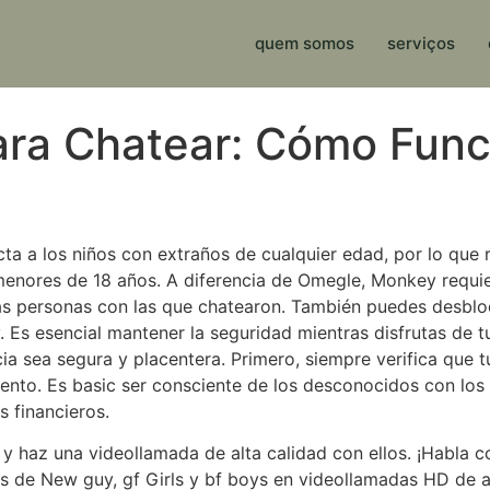
quem somos
serviços
ra Chatear: Cómo Func
a a los niños con extraños de cualquier edad, por lo que
 menores de 18 años. A diferencia de Omegle, Monkey requier
as personas con las que chatearon. También puedes desbloq
 Es esencial mantener la seguridad mientras disfrutas de t
cia sea segura y placentera. Primero, siempre verifica qu
miento. Es basic ser consciente de los desconocidos con lo
s financieros.
 haz una videollamada de alta calidad con ellos. ¡Habla c
 de New guy, gf Girls y bf boys en videollamadas HD de al