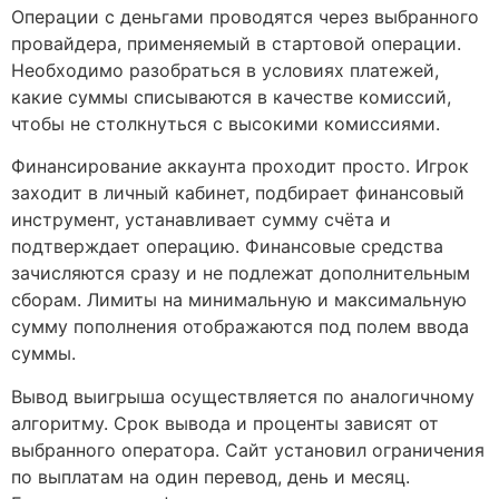
Операции с деньгами проводятся через выбранного
провайдера, применяемый в стартовой операции.
Необходимо разобраться в условиях платежей,
какие суммы списываются в качестве комиссий,
чтобы не столкнуться с высокими комиссиями.
Финансирование аккаунта проходит просто. Игрок
заходит в личный кабинет, подбирает финансовый
инструмент, устанавливает сумму счёта и
подтверждает операцию. Финансовые средства
зачисляются сразу и не подлежат дополнительным
сборам. Лимиты на минимальную и максимальную
сумму пополнения отображаются под полем ввода
суммы.
Вывод выигрыша осуществляется по аналогичному
алгоритму. Срок вывода и проценты зависят от
выбранного оператора. Сайт установил ограничения
по выплатам на один перевод, день и месяц.