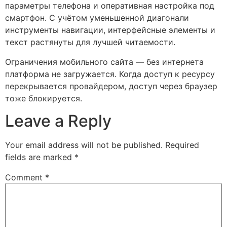
параметры телефона и оперативная настройка под
смартфон. С учётом уменьшенной диагонали
инструменты навигации, интерфейсные элементы и
текст растянуты для лучшей читаемости.
Ограничения мобильного сайта — без интернета
платформа не загружается. Когда доступ к ресурсу
перекрывается провайдером, доступ через браузер
тоже блокируется.
Leave a Reply
Your email address will not be published.
Required
fields are marked
*
Comment
*