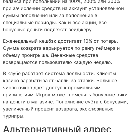
баланса при пополнении на 100%, 200% или 300%
при зачислении средств на аккаунт установленной
суммы пополнения или за пополнение в
специальные периоды. Как и все акции, все
бонусные деньги подлежат вейджеру.
Еженедельный кешбэк достигает 10% от потерь.
Сумма возврата варьируется по рангу геймера и
объёму проигрыша. Денежные средства
возвращаются пользователю каждую неделю.
В клубе работает система лояльности. Клиенты
казино зарабатывают баллы за ставки. Большее
число очков даёт доступ к премиальным
привилегиям. Игрок может поменять бонусные очки
на деньги в магазине. Пополнение счёта с бонусами,
увеличенный процент возврата, эксклюзивные
турниры.
Альтернативный адрес