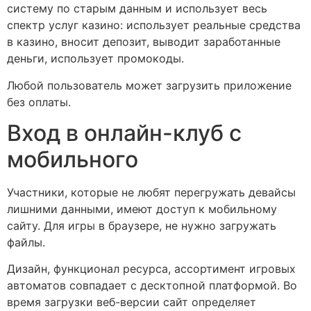
систему по старым данным и использует весь
спектр услуг казино: использует реальные средства
в казино, вносит депозит, выводит заработанные
деньги, использует промокоды.
Любой пользователь может загрузить приложение
без оплаты.
Вход в онлайн-клуб с
мобильного
Участники, которые не любят перегружать девайсы
лишними данными, имеют доступ к мобильному
сайту. Для игры в браузере, не нужно загружать
файлы.
Дизайн, функционал ресурса, ассортимент игровых
автоматов совпадает с десктопной платформой. Во
время загрузки веб-версии сайт определяет