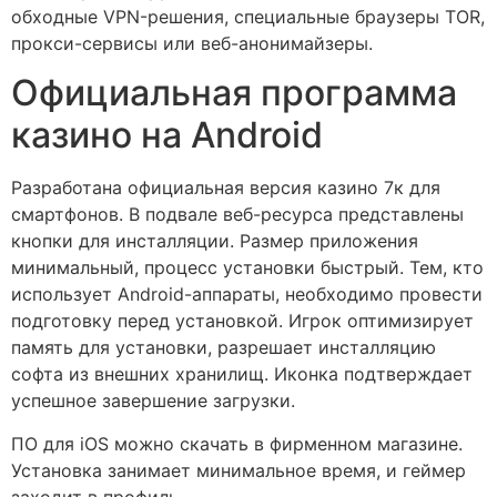
обходные VPN-решения, специальные браузеры TOR,
прокси-сервисы или веб-анонимайзеры.
Официальная программа
казино на Android
Разработана официальная версия казино 7к для
смартфонов. В подвале веб-ресурса представлены
кнопки для инсталляции. Размер приложения
минимальный, процесс установки быстрый. Тем, кто
использует Android-аппараты, необходимо провести
подготовку перед установкой. Игрок оптимизирует
память для установки, разрешает инсталляцию
софта из внешних хранилищ. Иконка подтверждает
успешное завершение загрузки.
ПО для iOS можно скачать в фирменном магазине.
Установка занимает минимальное время, и геймер
заходит в профиль.