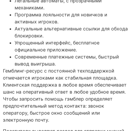
Легальные автоматы, с прозрачными
механиками.
Программа лояльности для новичков и
активных игроков.
Актуальные альтернативные ссылки для обхода
блокировки.
Упрощенный интерфейс, бесплатное
официальное приложение.
Современные платежные системы, быстрый
вывод выигрыша.
Гемблинг-ресурс с постоянной техподдержкой
отмечается игроками как стабильная площадка.
Клиентская поддержка в любое время обеспечивает
шанс на оперативный ответ в любое удобное время.
Чтобы запросить помощь гэмблер определяет
предпочтительный метод контакта: звонок
оператору, быстрое окно сообщений или
электронную почту.