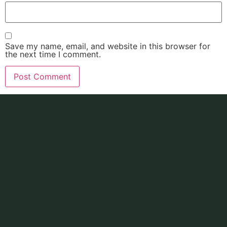
Save my name, email, and website in this browser for
the next time I comment.