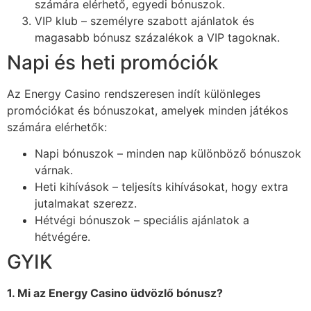
számára elérhető, egyedi bónuszok.
VIP klub – személyre szabott ajánlatok és
magasabb bónusz százalékok a VIP tagoknak.
Napi és heti promóciók
Az Energy Casino rendszeresen indít különleges
promóciókat és bónuszokat, amelyek minden játékos
számára elérhetők:
Napi bónuszok – minden nap különböző bónuszok
várnak.
Heti kihívások – teljesíts kihívásokat, hogy extra
jutalmakat szerezz.
Hétvégi bónuszok – speciális ajánlatok a
hétvégére.
GYIK
1. Mi az Energy Casino üdvözlő bónusz?