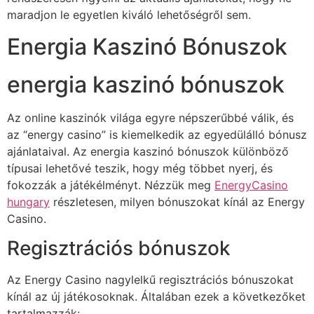
maradjon le egyetlen kiváló lehetőségről sem.
Energia Kaszinó Bónuszok
energia kaszinó bónuszok
Az online kaszinók világa egyre népszerűbbé válik, és
az “energy casino” is kiemelkedik az egyedülálló bónusz
ajánlataival. Az energia kaszinó bónuszok különböző
típusai lehetővé teszik, hogy még többet nyerj, és
fokozzák a játékélményt. Nézzük meg
EnergyCasino
hungary
részletesen, milyen bónuszokat kínál az Energy
Casino.
Regisztrációs bónuszok
Az Energy Casino nagylelkű regisztrációs bónuszokat
kínál az új játékosoknak. Általában ezek a következőket
tartalmazzák: