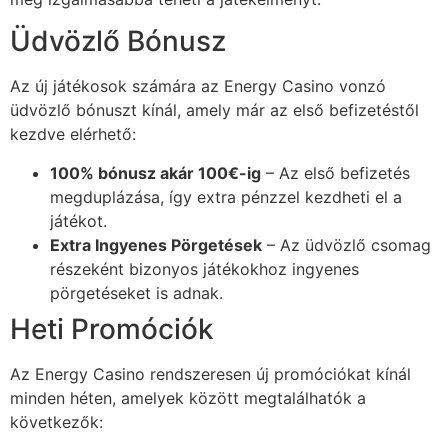
Üdvözlő Bónusz
Az új játékosok számára az Energy Casino vonzó
üdvözlő bónuszt kínál, amely már az első befizetéstől
kezdve elérhető:
100% bónusz akár 100€-ig
– Az első befizetés
megduplázása, így extra pénzzel kezdheti el a
játékot.
Extra Ingyenes Pörgetések
– Az üdvözlő csomag
részeként bizonyos játékokhoz ingyenes
pörgetéseket is adnak.
Heti Promóciók
Az Energy Casino rendszeresen új promóciókat kínál
minden héten, amelyek között megtalálhatók a
következők: