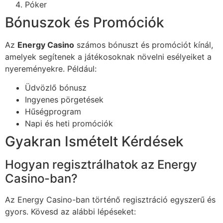
Póker
Bónuszok és Promóciók
Az
Energy Casino
számos bónuszt és promóciót kínál,
amelyek segítenek a játékosoknak növelni esélyeiket a
nyereményekre. Például:
Üdvözlő bónusz
Ingyenes pörgetések
Hűségprogram
Napi és heti promóciók
Gyakran Ismételt Kérdések
Hogyan regisztrálhatok az Energy
Casino-ban?
Az Energy Casino-ban történő regisztráció egyszerű és
gyors. Kövesd az alábbi lépéseket: