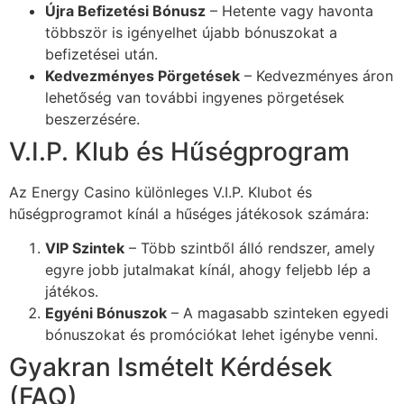
Újra Befizetési Bónusz
– Hetente vagy havonta
többször is igényelhet újabb bónuszokat a
befizetései után.
Kedvezményes Pörgetések
– Kedvezményes áron
lehetőség van további ingyenes pörgetések
beszerzésére.
V.I.P. Klub és Hűségprogram
Az Energy Casino különleges V.I.P. Klubot és
hűségprogramot kínál a hűséges játékosok számára:
VIP Szintek
– Több szintből álló rendszer, amely
egyre jobb jutalmakat kínál, ahogy feljebb lép a
játékos.
Egyéni Bónuszok
– A magasabb szinteken egyedi
bónuszokat és promóciókat lehet igénybe venni.
Gyakran Ismételt Kérdések
(FAQ)