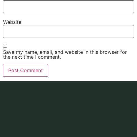
Website
Save my name, email, and website in this browser for
the next time I comment.