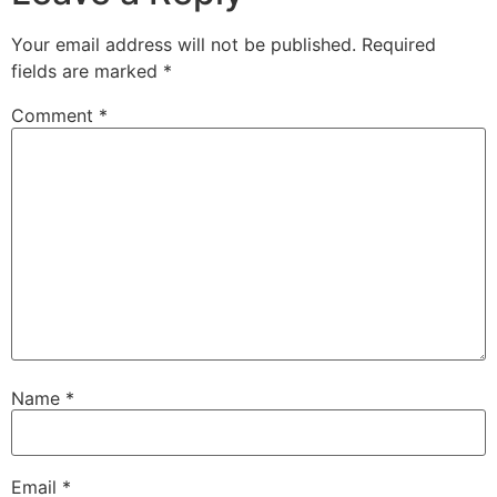
Your email address will not be published.
Required
fields are marked
*
Comment
*
Name
*
Email
*