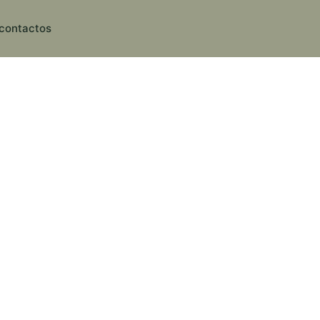
contactos