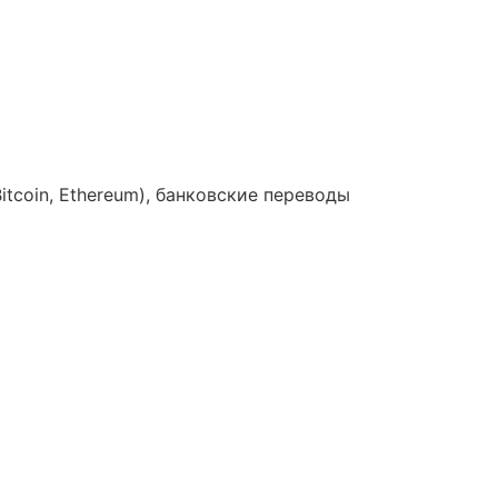
Bitcoin, Ethereum), банковские переводы