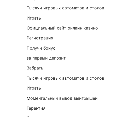
Тысячи игровых автоматов и столов
Играть
Официальный сайт онлайн казино
Регистрация
Получи бонус
за первый депозит
Забрать
Тысячи игровых автоматов и столов
Играть
Моментальный вывод выигрышей
Гарантия