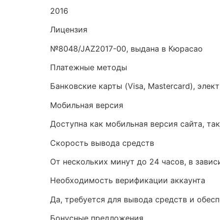
2016
Лицензия
№8048/JAZ2017-00, выдана в Кюрасао
Платежные методы
Банковские карты (Visa, Mastercard), элект
Мобильная версия
Доступна как мобильная версия сайта, так
Скорость вывода средств
От нескольких минут до 24 часов, в зави
Необходимость верификации аккаунта
Да, требуется для вывода средств и обес
Бонусные предложения