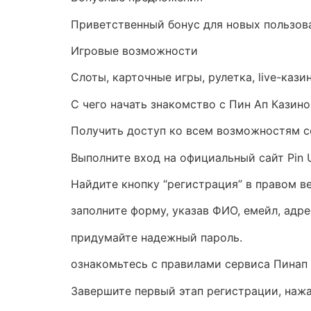
Приветственный бонус для новых пользова
Игровые возможности
Слоты, карточные игры, рулетка, live-каз
С чего начать знакомство с Пин Ап Казино
Получить доступ ко всем возможностям с
Выполните вход на официальный сайт Pin 
Найдите кнопку “регистрация” в правом в
заполните форму, указав ФИО, емейл, адр
придумайте надежный пароль.
ознакомьтесь с правилами сервиса Пинап 
Завершите первый этап регистрации, нажа