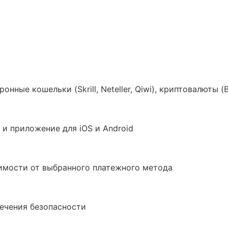
ронные кошельки (Skrill, Neteller, Qiwi), криптовалюты (
 и приложение для iOS и Android
симости от выбранного платежного метода
печения безопасности