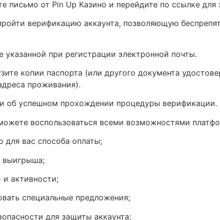
те письмо от Pin Up Казино и перейдите по ссылке для
пройти верификацию аккаунта, позволяющую беспрепя
е указанной при регистрации электронной почты.
узите копии паспорта (или другого документа удостов
адреса проживания).
и об успешном прохождении процедуры верификации.
можете воспользоваться всеми возможностями платфо
о для вас способа оплаты;
я выигрыша;
 и активности;
овать специальные предложения;
зопасности для защиты аккаунта;