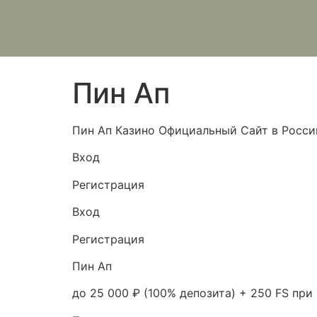
Пин Ап
Пин Ап Казино Официальный Сайт в России
Вход
Регистрация
Вход
Регистрация
Пин Ап
до 25 000 ₽ (100% депозита) + 250 FS пр