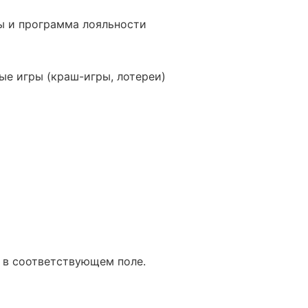
ры и программа лояльности
ные игры (краш-игры, лотереи)
у в соответствующем поле.