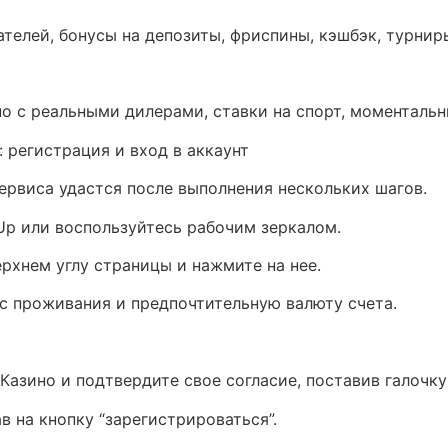
телей, бонусы на депозиты, фриспины, кэшбэк, турни
ино с реальными дилерами, ставки на спорт, моменталь
: регистрация и вход в аккаунт
ервиса удастся после выполнения нескольких шагов.
Up или воспользуйтесь рабочим зеркалом.
ерхнем углу страницы и нажмите на нее.
ес проживания и предпочтительную валюту счета.
Казино и подтвердите свое согласие, поставив галочк
в на кнопку “зарегистрироваться”.