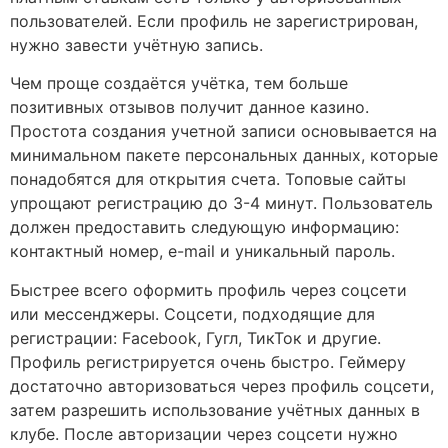
пользователей. Если профиль не зарегистрирован,
нужно завести учётную запись.
Чем проще создаётся учётка, тем больше
позитивных отзывов получит данное казино.
Простота создания учетной записи основывается на
минимальном пакете персональных данных, которые
понадобятся для открытия счета. Топовые сайты
упрощают регистрацию до 3-4 минут. Пользователь
должен предоставить следующую информацию:
контактный номер, e-mail и уникальный пароль.
Быстрее всего оформить профиль через соцсети
или мессенджеры. Соцсети, подходящие для
регистрации: Facebook, Гугл, ТикТок и другие.
Профиль регистрируется очень быстро. Геймеру
достаточно авторизоваться через профиль соцсети,
затем разрешить использование учётных данных в
клубе. После авторизации через соцсети нужно