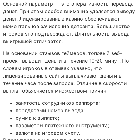
Основной параметр — это оперативность перевода
денег. При этом особое внимание уделяется выводу
денег. Лицензированные казино обеспечивают
моментальное зачисление депозита. Большинство
игроков это подтверждают. Длительность вывода
выигрышей отличается.
На основании отзывов геймеров, топовый веб-
проект выводит деньги в течение 10-20 минут. По
словам игроков в отзывах указано, что
лицензированные сайты выплачивают деньги в
течение часа после запроса. Отличие в скорости
выплат объясняется множеством причин:
занятость сотрудников саппорта;
порядковый номер вывода;
сумма к выплате;
параметры платежного инструмента;
валюта на игровом счету.