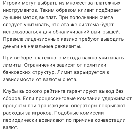
Игроки могут выбрать из множества платежных
инструментов. Таким образом клиент подбирает
лучший метод выплат. При пополнении счета
следует учитывать, что эта же система будет
использоваться для обналичиваний выигрышей.
Правила лицензионных казино требуют выводить
деньги на начальные реквизиты.
При выборе платежного метода важно учитывать
лимиты. Ограничения зависят от политики
банковских структур. Лимит варьируется в
зависимости от валюты счёта.
Клубы высокого рейтинга гарантируют вывод без
сборов. Если процессинговые компании удерживают
проценты при транзакциях, операторы покрывают
расходы за игроков. Подобные комиссии
периодически возникают по причине конвертации
валют.