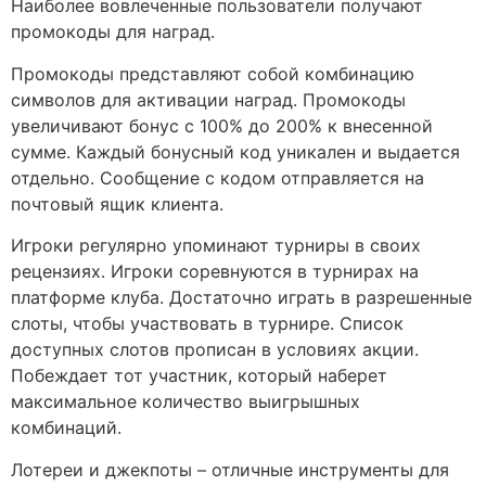
Наиболее вовлеченные пользователи получают
промокоды для наград.
Промокоды представляют собой комбинацию
символов для активации наград. Промокоды
увеличивают бонус с 100% до 200% к внесенной
сумме. Каждый бонусный код уникален и выдается
отдельно. Сообщение с кодом отправляется на
почтовый ящик клиента.
Игроки регулярно упоминают турниры в своих
рецензиях. Игроки соревнуются в турнирах на
платформе клуба. Достаточно играть в разрешенные
слоты, чтобы участвовать в турнире. Список
доступных слотов прописан в условиях акции.
Побеждает тот участник, который наберет
максимальное количество выигрышных
комбинаций.
Лотереи и джекпоты – отличные инструменты для