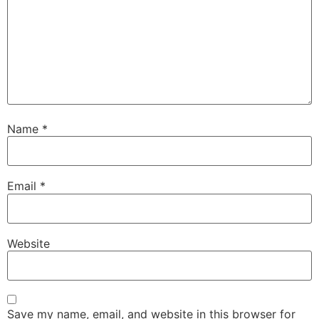
Name
*
Email
*
Website
Save my name, email, and website in this browser for