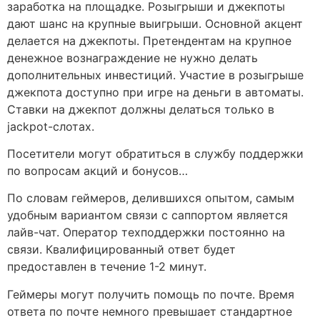
заработка на площадке. Розыгрыши и джекпоты
дают шанс на крупные выигрыши. Основной акцент
делается на джекпоты. Претендентам на крупное
денежное вознаграждение не нужно делать
дополнительных инвестиций. Участие в розыгрыше
джекпота доступно при игре на деньги в автоматы.
Ставки на джекпот должны делаться только в
jackpot-слотах.
Посетители могут обратиться в службу поддержки
по вопросам акций и бонусов…
По словам геймеров, делившихся опытом, самым
удобным вариантом связи с саппортом является
лайв-чат. Оператор техподдержки постоянно на
связи. Квалифицированный ответ будет
предоставлен в течение 1-2 минут.
Геймеры могут получить помощь по почте. Время
ответа по почте немного превышает стандартное