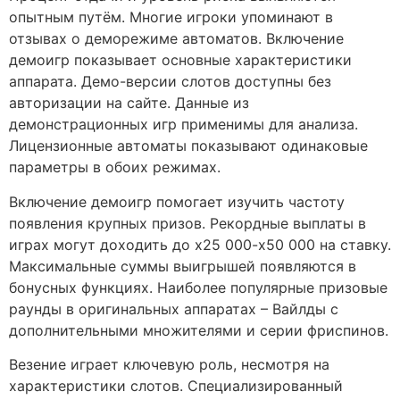
опытным путём. Многие игроки упоминают в
отзывах о деморежиме автоматов. Включение
демоигр показывает основные характеристики
аппарата. Демо-версии слотов доступны без
авторизации на сайте. Данные из
демонстрационных игр применимы для анализа.
Лицензионные автоматы показывают одинаковые
параметры в обоих режимах.
Включение демоигр помогает изучить частоту
появления крупных призов. Рекордные выплаты в
играх могут доходить до x25 000-x50 000 на ставку.
Максимальные суммы выигрышей появляются в
бонусных функциях. Наиболее популярные призовые
раунды в оригинальных аппаратах – Вайлды с
дополнительными множителями и серии фриспинов.
Везение играет ключевую роль, несмотря на
характеристики слотов. Специализированный