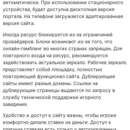
автоматически. При использовании стационарного
устройства, будет доступна десктопная версия
портала. На телефоне загружается адаптированная
версия сайта.
Иногда ресурс блокируется из-за ограничений
провайдеров. Блоки возникают из-за того, что
онлайн-гемблинг во многих странах запрещен. Для
повторного входа на ресурс, рекомендуется
задействовать актуальное зеркало. Рабочее зеркало
представляет собой площадку, полностью
повторяющий функционал сайта. Дублирующие
сайты имеют разные домены. Ссылки на
дублирующие страницы выдаются по запросу в
службу технической поддержки игорного
заведения.
Удобство и доступ к сайту важны, чтобы игроки
комфортно делали ставки на деньги. Доступ к
платным ставкам есть только у авторизованных