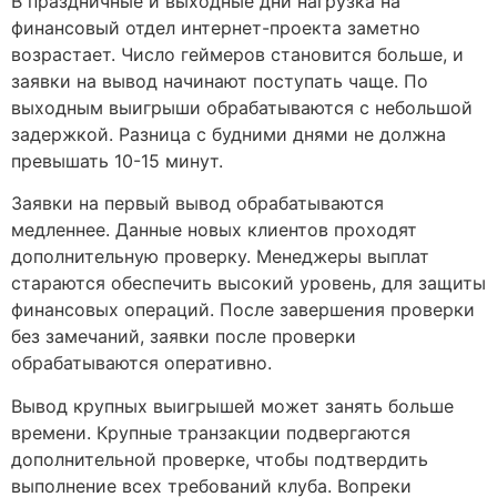
В праздничные и выходные дни нагрузка на
финансовый отдел интернет-проекта заметно
возрастает. Число геймеров становится больше, и
заявки на вывод начинают поступать чаще. По
выходным выигрыши обрабатываются с небольшой
задержкой. Разница с будними днями не должна
превышать 10-15 минут.
Заявки на первый вывод обрабатываются
медленнее. Данные новых клиентов проходят
дополнительную проверку. Менеджеры выплат
стараются обеспечить высокий уровень, для защиты
финансовых операций. После завершения проверки
без замечаний, заявки после проверки
обрабатываются оперативно.
Вывод крупных выигрышей может занять больше
времени. Крупные транзакции подвергаются
дополнительной проверке, чтобы подтвердить
выполнение всех требований клуба. Вопреки