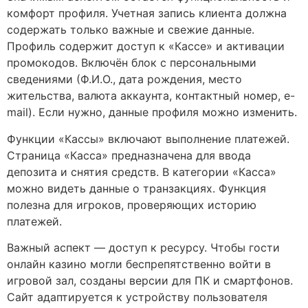
комфорт профиля. Учетная запись клиента должна
содержать только важные и свежие данные.
Профиль содержит доступ к «Кассе» и активации
промокодов. Включён блок с персональными
сведениями (Ф.И.О., дата рождения, место
жительства, валюта аккаунта, контактный номер, e-
mail). Если нужно, данные профиля можно изменить.
Функции «Кассы» включают выполнение платежей.
Страница «Касса» предназначена для ввода
депозита и снятия средств. В категории «Касса»
можно видеть данные о транзакциях. Функция
полезна для игроков, проверяющих историю
платежей.
Важный аспект — доступ к ресурсу. Чтобы гости
онлайн казино могли беспрепятственно войти в
игровой зал, созданы версии для ПК и смартфонов.
Сайт адаптируется к устройству пользователя