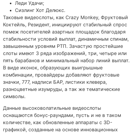
Леди Удачи;
Сизлинг Хот Делюкс.
Таковые видеослоты, как Crazy Monkey, Фруктовый
Коктейль, Резидент, инициируют стабильный спрос
помеж посетителей азартных площадок благодаря
стабильности условий выплат, динамичным спинам,
завышенным уровням РТП. Зачастую простейшие
слоты имеют 3 ряда изображений, три, четыре или
пять барабанов и минимальный набор линий выплат.
В виде иконок, образующих выигрышные
комбинации, провайдеры добавляют фруктовые
значки, 777, надписи БАР, листики клевера,
разноцветные изумруды, а так же тематические
символы.
Данные высоковолатильные видеослоты
оснащаются бонус-раундами, пусть и не в таком
количестве, как обновленные аппараты с 3D-
графикой, созданные на основе инновационных