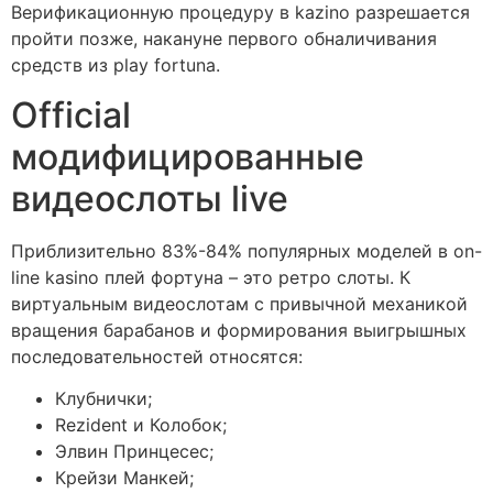
Верификационную процедуру в kazino разрешается
пройти позже, накануне первого обналичивания
средств из play fortuna.
Official
модифицированные
видеослоты live
Приблизительно 83%-84% популярных моделей в on-
line kasino плей фортуна – это ретро слоты. К
виртуальным видеослотам с привычной механикой
вращения барабанов и формирования выигрышных
последовательностей относятся:
Клубнички;
Rezident и Колобок;
Элвин Принцесес;
Крейзи Манкей;