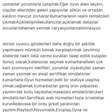
uzmanlar yorumlarla çalışmak.Eğer oyun alanı seçkin,
oişçiler ellerinden geleni yapıyorlar sökün ve ortadan
kaldırın mevcut zorluklar.Kumarhanenin resmi temsilcileri
çıkmakAçıkiletişimİlekullanıcılar,açıklamak detaylar
sorunlarVehemen vermek varyasyonlaroeliminasyon.
dürüst oyuncu gönderileri daha doğru bir şekilde
yapılmasını mümkün kılmak karşılaştırmak çevrimiçi
sitelerde nakit ödül verme kuralları talep edildi kulüpler.
Sonuç olarak,kullanıcılar seçmek kumarhaneİleen çok
karlı promosyon teklifleri. yorumlar ziyaretçiler zaman
zaman yazmak en ateşli sertifikalı simülatörler
kumarhane.Oyun hizmetleri,belli bir statüye ulaşmış
olmak,sağlamak kumarbazlar geniş ürün yelpazesi
yazılım:tek kollu haydutlar,masaüstü emülatörleri,kart
simülatörleri.Sertifikalı web hizmetleri hızla ortaklıklar
kurunİledevasa bir ordu şirket yaratıcıları
yazılım:Playtech,Novomatik,Evoplay,Oyna ve