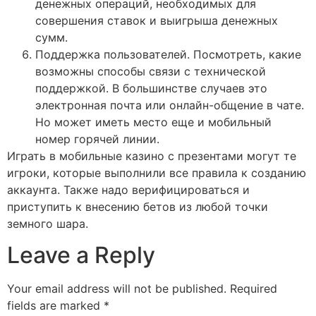
денежных операций, необходимых для
совершения ставок и выигрыша денежных
сумм.
Поддержка пользователей. Посмотреть, какие
возможны способы связи с технической
поддержкой. В большинстве случаев это
электронная почта или онлайн-общение в чате.
Но может иметь место еще и мобильный
номер горячей линии.
Играть в мобильные казино с презентами могут те
игроки, которые выполнили все правила к созданию
аккаунта. Также надо верифицироваться и
приступить к внесению бетов из любой точки
земного шара.
Leave a Reply
Your email address will not be published.
Required
fields are marked
*