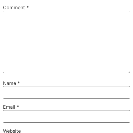
Comment
*
Name
*
Email
*
Website