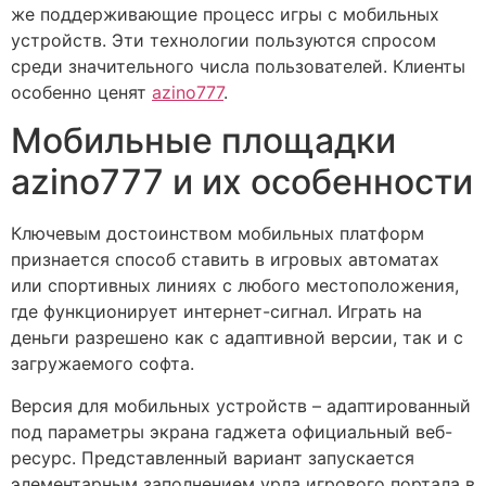
же поддерживающие процесс игры с мобильных
устройств. Эти технологии пользуются спросом
среди значительного числа пользователей. Клиенты
особенно ценят
azino777
.
Мобильные площадки
azino777 и их особенности
Ключевым достоинством мобильных платформ
признается способ ставить в игровых автоматах
или спортивных линиях с любого местоположения,
где функционирует интернет-сигнал. Играть на
деньги разрешено как с адаптивной версии, так и с
загружаемого софта.
Версия для мобильных устройств – адаптированный
под параметры экрана гаджета официальный веб-
ресурс. Представленный вариант запускается
элементарным заполнением урла игрового портала в