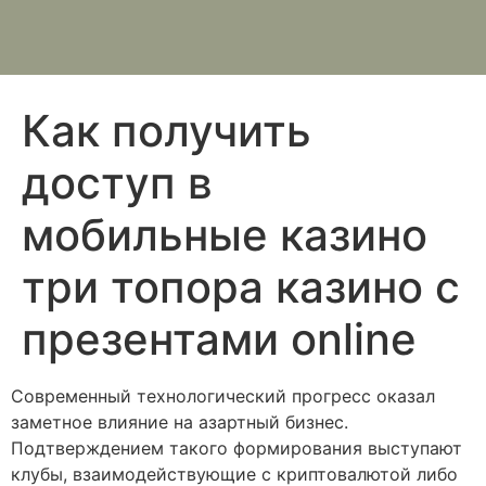
Как получить
доступ в
мобильные казино
три топора казино с
презентами online
Современный технологический прогресс оказал
заметное влияние на азартный бизнес.
Подтверждением такого формирования выступают
клубы, взаимодействующие с криптовалютой либо