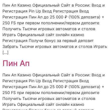
Пин Ап Казино Официальный Сайт в России: Вход и
Регистрация Pin Up Вход Регистрация Вход
Регистрация Пин Ап до 25 000 ₽ (100% депозита) +
250 FS при первом пополнении/первом депозите
Получить Тысячи игровых автоматов и столов
Играть Официальный сайт онлайн казино
Регистрация Получи бонус за первый депозит
Забрать Тысячи игровых автоматов и столов Играть
[…]
Пин Ап
Пин Ап Казино Официальный Сайт в России: Вход и
Регистрация Pin Up Вход Регистрация Вход
Регистрация Пин Ап до 25 000 ₽ (100% депозита) +
250 FS при первом пополнении/первом депозите
Получить Тысячи игровых автоматов и столов
Играть Официальный сайт онлайн казино