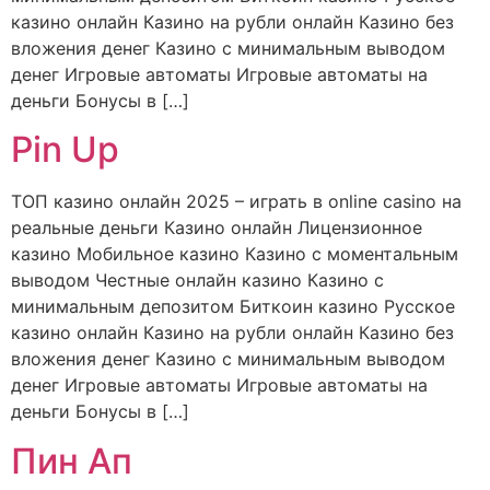
казино онлайн Казино на рубли онлайн Казино без
вложения денег Казино с минимальным выводом
денег Игровые автоматы Игровые автоматы на
деньги Бонусы в […]
Pin Up
ТОП казино онлайн 2025 – играть в online casino на
реальные деньги Казино онлайн Лицензионное
казино Мобильное казино Казино с моментальным
выводом Честные онлайн казино Казино с
минимальным депозитом Биткоин казино Русское
казино онлайн Казино на рубли онлайн Казино без
вложения денег Казино с минимальным выводом
денег Игровые автоматы Игровые автоматы на
деньги Бонусы в […]
Пин Ап