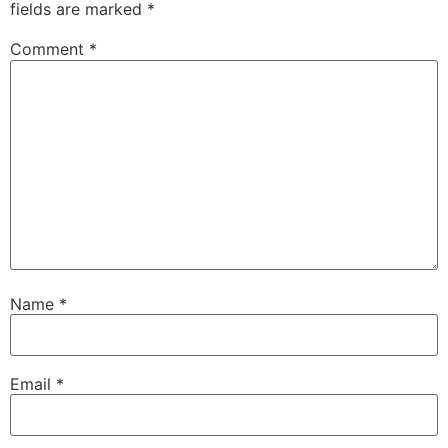
fields are marked
*
Comment
*
Name
*
Email
*