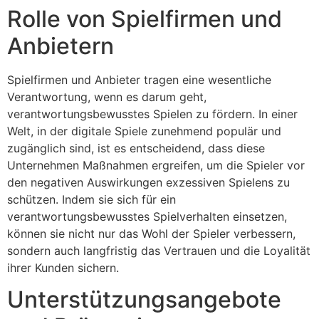
Rolle von Spielfirmen und
Anbietern
Spielfirmen und Anbieter tragen eine wesentliche
Verantwortung, wenn es darum geht,
verantwortungsbewusstes Spielen zu fördern. In einer
Welt, in der digitale Spiele zunehmend populär und
zugänglich sind, ist es entscheidend, dass diese
Unternehmen Maßnahmen ergreifen, um die Spieler vor
den negativen Auswirkungen exzessiven Spielens zu
schützen. Indem sie sich für ein
verantwortungsbewusstes Spielverhalten einsetzen,
können sie nicht nur das Wohl der Spieler verbessern,
sondern auch langfristig das Vertrauen und die Loyalität
ihrer Kunden sichern.
Unterstützungsangebote