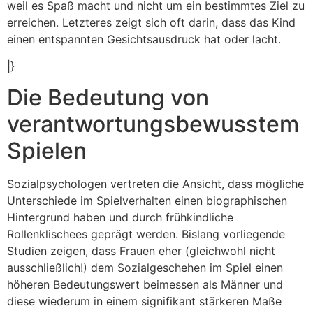
weil es Spaß macht und nicht um ein bestimmtes Ziel zu
erreichen. Letzteres zeigt sich oft darin, dass das Kind
einen entspannten Gesichtsausdruck hat oder lacht.
|}
Die Bedeutung von
verantwortungsbewusstem
Spielen
Sozialpsychologen vertreten die Ansicht, dass mögliche
Unterschiede im Spielverhalten einen biographischen
Hintergrund haben und durch frühkindliche
Rollenklischees geprägt werden. Bislang vorliegende
Studien zeigen, dass Frauen eher (gleichwohl nicht
ausschließlich!) dem Sozialgeschehen im Spiel einen
höheren Bedeutungswert beimessen als Männer und
diese wiederum in einem signifikant stärkeren Maße