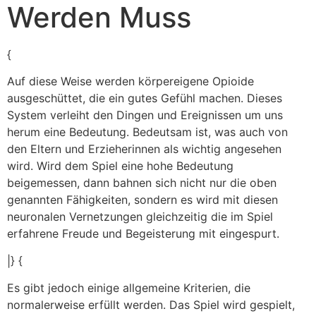
Werden Muss
{
Auf diese Weise werden körpereigene Opioide
ausgeschüttet, die ein gutes Gefühl machen. Dieses
System verleiht den Dingen und Ereignissen um uns
herum eine Bedeutung. Bedeutsam ist, was auch von
den Eltern und Erzieherinnen als wichtig angesehen
wird. Wird dem Spiel eine hohe Bedeutung
beigemessen, dann bahnen sich nicht nur die oben
genannten Fähigkeiten, sondern es wird mit diesen
neuronalen Vernetzungen gleichzeitig die im Spiel
erfahrene Freude und Begeisterung mit eingespurt.
|} {
Es gibt jedoch einige allgemeine Kriterien, die
normalerweise erfüllt werden. Das Spiel wird gespielt,