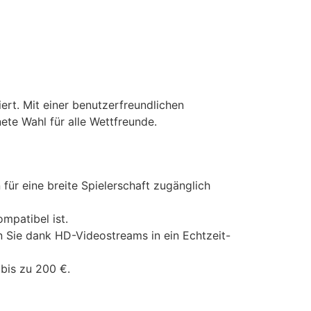
iert. Mit einer benutzerfreundlichen
ete Wahl für alle Wettfreunde.
 für eine breite Spielerschaft zugänglich
mpatibel ist.
en Sie dank HD-Videostreams in ein Echtzeit-
bis zu 200 €.