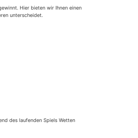
ewinnt. Hier bieten wir Ihnen einen
eren unterscheidet.
rend des laufenden Spiels Wetten