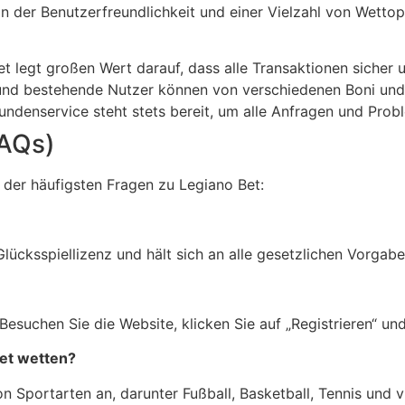
 in der Benutzerfreundlichkeit und einer Vielzahl von Wetto
t legt großen Wert darauf, dass alle Transaktionen sicher 
nd bestehende Nutzer können von verschiedenen Boni und 
ndenservice steht stets bereit, um alle Anfragen und Probl
FAQs)
 der häufigsten Fragen zu Legiano Bet:
Glücksspiellizenz und hält sich an alle gesetzlichen Vorgabe
. Besuchen Sie die Website, klicken Sie auf „Registrieren“ u
Bet wetten?
n Sportarten an, darunter Fußball, Basketball, Tennis und v