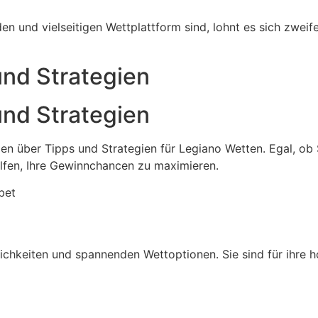
 und vielseitigen Wettplattform sind, lohnt es sich zweife
und Strategien
und Strategien
 über Tipps und Strategien für Legiano Wetten. Egal, ob S
elfen, Ihre Gewinnchancen zu maximieren.
ichkeiten und spannenden Wettoptionen. Sie sind für ihre h