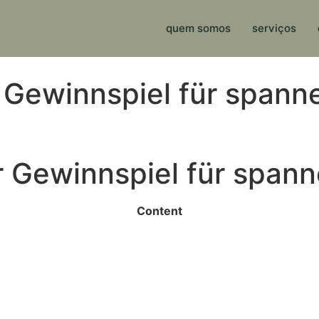
quem somos
serviços
r Gewinnspiel für span
r Gewinnspiel für span
Content