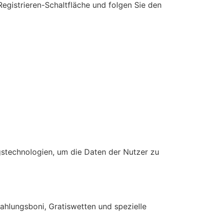
 Registrieren-Schaltfläche und folgen Sie den
ngstechnologien, um die Daten der Nutzer zu
ahlungsboni, Gratiswetten und spezielle