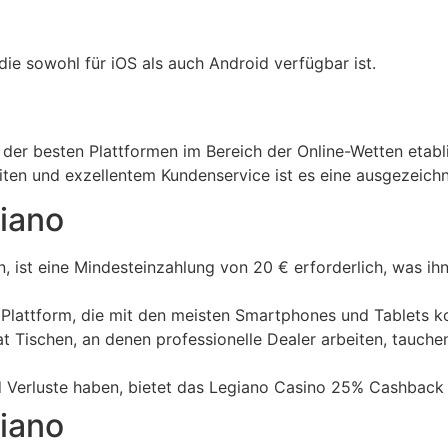
die sowohl für iOS als auch Android verfügbar ist.
e der besten Plattformen im Bereich der Online-Wetten etabl
iten und exzellentem Kundenservice ist es eine ausgezeichn
iano
n, ist eine Mindesteinzahlung von 20 € erforderlich, was ihn
 Plattform, die mit den meisten Smartphones und Tablets ko
at Tischen, an denen professionelle Dealer arbeiten, tauch
d Verluste haben, bietet das Legiano Casino 25% Cashback 
iano