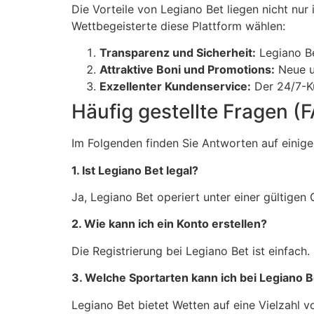
Die Vorteile von Legiano Bet liegen nicht nur
Wettbegeisterte diese Plattform wählen:
Transparenz und Sicherheit:
Legiano Be
Attraktive Boni und Promotions:
Neue u
Exzellenter Kundenservice:
Der 24/7-Ku
Häufig gestellte Fragen (
Im Folgenden finden Sie Antworten auf einige
1. Ist Legiano Bet legal?
Ja, Legiano Bet operiert unter einer gültigen 
2. Wie kann ich ein Konto erstellen?
Die Registrierung bei Legiano Bet ist einfach
3. Welche Sportarten kann ich bei Legiano 
Legiano Bet bietet Wetten auf eine Vielzahl vo