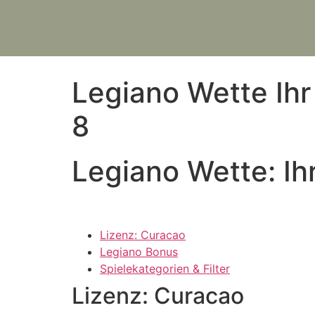
Legiano Wette Ih
8
Legiano Wette: Ih
Lizenz: Curacao
Legiano Bonus
Spielekategorien & Filter
Lizenz: Curacao