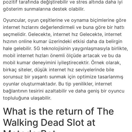
pozitif tarafında değiştirebilir ve stres altında daha iyi
gösterim sunmalarına destek olabilir.
Oyuncular, oyun çeşitlerine ve oynama biçimlerine göre
internet hızlarını değerlendirmeli ve buna göre bir hattı
seçmelidir. Gelecekte, internet hız Gelecekte, internet
hızının online kumar üzerindeki etkisi daha da belirgin
hale gelebilir. 5G teknolojisinin yaygınlaşmasıyla birlikte,
mobil internet hızları önemli ölçüde artacak ve bu da
mobil kumar deneyimini iyileştirecektir. Örnek olarak,
birkaç siteler, düşük internet hız seviyelerinde bile
sorunsuz bir yaşantı sunmak için optimize tasarlanmış
oyunlar oluşturmaktadır. Bu tip yenilikler, internet
bağlantının tesirini azaltabilir ve daha geniş bir oyuncu
topluluğuna ulaşabilir.
What is the return of The
Walking Dead Slot at