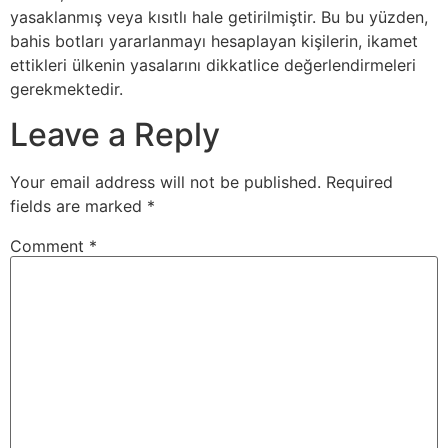
yasaklanmış veya kısıtlı hale getirilmiştir. Bu bu yüzden,
bahis botları yararlanmayı hesaplayan kişilerin, ikamet
ettikleri ülkenin yasalarını dikkatlice değerlendirmeleri
gerekmektedir.
Leave a Reply
Your email address will not be published.
Required
fields are marked
*
Comment
*