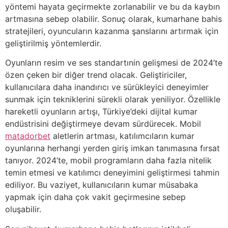
yöntemi hayata geçirmekte zorlanabilir ve bu da kaybın
artmasına sebep olabilir. Sonuç olarak, kumarhane bahis
stratejileri, oyuncuların kazanma şanslarını artırmak için
geliştirilmiş yöntemlerdir.
Oyunların resim ve ses standartınin gelişmesi de 2024’te
özen çeken bir diğer trend olacak. Geliştiriciler,
kullanıcılara daha inandırıcı ve sürükleyici deneyimler
sunmak için tekniklerini sürekli olarak yeniliyor. Özellikle
hareketli oyunların artışı, Türkiye’deki dijital kumar
endüstrisini değiştirmeye devam sürdürecek. Mobil
matadorbet
aletlerin artması, katılımcıların kumar
oyunlarına herhangi yerden giriş imkan tanımasına fırsat
tanıyor. 2024’te, mobil programların daha fazla nitelik
temin etmesi ve katılımcı deneyimini geliştirmesi tahmin
ediliyor. Bu vaziyet, kullanıcıların kumar müsabaka
yapmak için daha çok vakit geçirmesine sebep
oluşabilir.