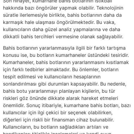
Son nihayet, kumarhane bahis botlarının istikbali
hakkında bazı öngörüler yapmak olabilir. Teknolojinin
süratle ilerlemesiyle birlikte, bahis botlarının daha da
karmaşık hale ulaşması öngörülmektedir. Bu vaka,
kullanıcıların daha güzel analiz yapmalarına ve daha
dikkatli bahis tercihleri vermesine olanak sağlayabilir.
Bahis botlarının yararlanmasıyla ilgili bir farklı tartışma
konusu ise, bu botların kumarhaneler üstündeki tesiridir.
Kumarhaneler, bahis botlarının yararlanmasını kısıtlamak
için farklı tedbirler almaktadır. Bu önlemler, botların
tespit edilmesi ve kullanıcıların hesaplarının
sonlandırılması gibi durumları kapsayabilir. Bu nedenle,
bahis botu yararlanmayı planlayan kişilerin, bu tür
riskleri göz önünde dikkate alarak hareket etmeleri
önemlidir. Sonuç itibariyle, kumarhane bahis botları, bazı
kullanıcılar için ilgi çekici bir seçenek olabilirken,
diğerleri için riskli bir finansman cihaz bulunabilir.
Kullanıcıların, bu botların sağladıkları artıları ve