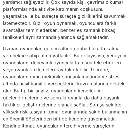
yardımcı sağlayabilir. Çok sayıda kişi, çevrimsiz kumar
platformlarında aktivite katılmanın coşkusunu
yaşamakta ile bu süreçte süreçte gizliliklerini savunmak
istemektedir. Gizli oyun oynamak, oyunculara farklı
avantajlar temin ederken, benzer eş zamanlı birkaç
tehlikeleri aynı zamanda yanında sağlamaktadır.
Uzman oyuncular, gerilim altında daha huzurlu kalma
yetenekne sahip olma yatkınlık. Bu dolayısıyla, yeni yeni
oyuncuların, deneyimli oyuncularla mücadele etmeleri
veya oyunları izlemeleri faydalı olabilir. Tecrübe,
oyuncuların oyun mekaniklerini anlamalarına ve stres
altında nasıl karşılık vereceklerini kavramalarına destek
olur. Bu tip bir analiz, oyuncuların kendilerini
güçlendirmelerine ve sonraki oyunlarda daha başarılı
taktikler geliştirmelerine olanak sağlar. Son şu şekilde,
yüksek risk taşıyan kumar oyunlarında sakin bulunmanın
en önemli öğelerinden biri de kendine güvenmektir.
Kendine itimat, oyuncuların tercih verme süreçlerini