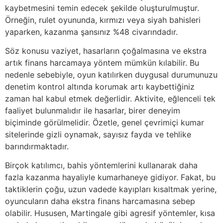
kaybetmesini temin edecek şekilde oluşturulmuştur.
Örneğin, rulet oyununda, kırmızı veya siyah bahisleri
yaparken, kazanma şansınız %48 civarındadır.
Söz konusu vaziyet, hasarların çoğalmasına ve ekstra
artık finans harcamaya yöntem mümkün kılabilir. Bu
nedenle sebebiyle, oyun katılırken duygusal durumunuzu
denetim kontrol altında korumak artı kaybettiğiniz
zaman hal kabul etmek değerlidir. Aktivite, eğlenceli tek
faaliyet bulunmalıdır ile hasarlar, birer deneyim
biçiminde görülmelidir. Özetle, genel çevrimiçi kumar
sitelerinde gizli oynamak, sayısız fayda ve tehlike
barındırmaktadır.
Birçok katılımcı, bahis yöntemlerini kullanarak daha
fazla kazanma hayaliyle kumarhaneye gidiyor. Fakat, bu
taktiklerin çoğu, uzun vadede kayıpları kısaltmak yerine,
oyuncuların daha ekstra finans harcamasına sebep
olabilir. Hususen, Martingale gibi agresif yöntemler, kısa