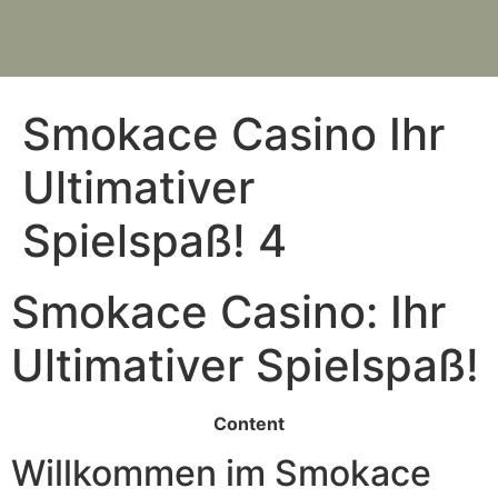
Smokace Casino Ihr
Ultimativer
Spielspaß! 4
Smokace Casino: Ihr
Ultimativer Spielspaß!
Content
Willkommen im Smokace