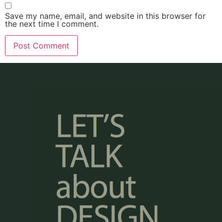
Save my name, email, and website in this browser for
the next time I comment.