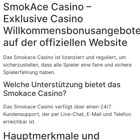
SmokAce Casino –
Exklusive Casino
Willkommensbonusangebot
auf der offiziellen Website
Das Smokace Casino ist lizenziert und reguliert, um
sicherzustellen, dass alle Spieler eine faire und sichere
Spielerfahrung haben.
Welche Unterstützung bietet das
Smokace Casino?
Das Smokace Casino verfügt über einen 24/7
Kundensupport, der per Live-Chat, E-Mail und Telefon
erreichbar ist.
Hauptmerkmale und