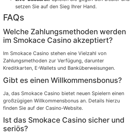
setzen Sie auf den Sieg Ihrer Hand.
FAQs
Welche Zahlungsmethoden werden
im Smokace Casino akzeptiert?
Im Smokace Casino stehen eine Vielzahl von
Zahlungsmethoden zur Verfügung, darunter
Kreditkarten, E-Wallets und Banküberweisungen.
Gibt es einen Willkommensbonus?
Ja, das Smokace Casino bietet neuen Spielern einen
großzügigen Willkommensbonus an. Details hierzu
finden Sie auf der Casino-Website.
Ist das Smokace Casino sicher und
seriös?