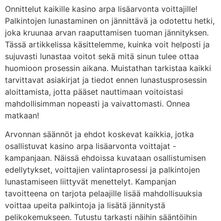
Onnittelut kaikille kasino arpa lisäarvonta voittajille!
Palkintojen lunastaminen on jännittävä ja odotettu hetki,
joka kruunaa arvan raaputtamisen tuoman jännityksen.
Tässä artikkelissa käsittelemme, kuinka voit helposti ja
sujuvasti lunastaa voitot sekä mitä sinun tulee ottaa
huomioon prosessin aikana. Muistathan tarkistaa kaikki
tarvittavat asiakirjat ja tiedot ennen lunastusprosessin
aloittamista, jotta pääset nauttimaan voitoistasi
mahdollisimman nopeasti ja vaivattomasti. Onnea
matkaan!
Arvonnan säännöt ja ehdot koskevat kaikkia, jotka
osallistuvat kasino arpa lisäarvonta voittajat -
kampanjaan. Näissä ehdoissa kuvataan osallistumisen
edellytykset, voittajien valintaprosessi ja palkintojen
lunastamiseen liittyvät menettelyt. Kampanjan
tavoitteena on tarjota pelaajille lisää mahdollisuuksia
voittaa upeita palkintoja ja lisätä jännitystä
pelikokemukseen. Tutustu tarkasti näihin sääntöihin