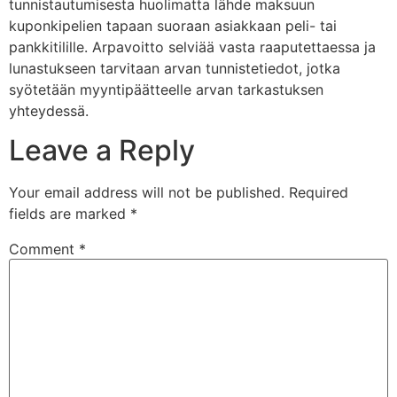
tunnistautumisesta huolimatta lähde maksuun
kuponkipelien tapaan suoraan asiakkaan peli- tai
pankkitilille. Arpavoitto selviää vasta raaputettaessa ja
lunastukseen tarvitaan arvan tunnistetiedot, jotka
syötetään myyntipäätteelle arvan tarkastuksen
yhteydessä.
Leave a Reply
Your email address will not be published.
Required
fields are marked
*
Comment
*