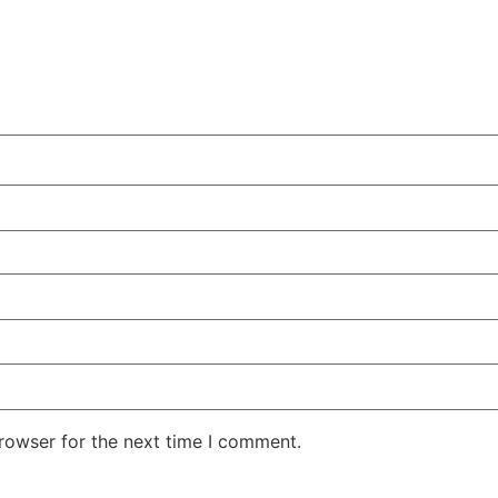
rowser for the next time I comment.