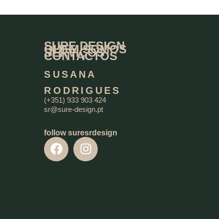
SURE DESIGN
QUEM SOMOS
SERVIÇOS
CONTACTOS
SUSANA
RODRIGUES
(+351) 933 903 424
sr@sure-design.pt
follow suresrdesign