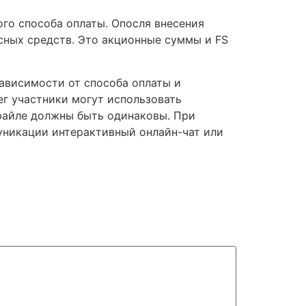
го способа оплаты. Опосля внесения
сных средств. Это акционные суммы и FS
зависимости от способа оплаты и
ег участники могут использовать
офайле должны быть одинаковы. При
муникации интерактивный онлайн-чат или