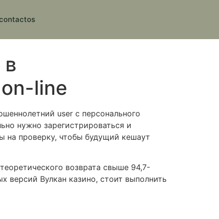
contactos
 в
on-line
ершеннолетний user с персонального
льно нужно зарегистрироваться и
ы на проверку, чтобы будущий кешаут
теоретического возврата свыше 94,7-
ых версий Вулкан казино, стоит выполнить