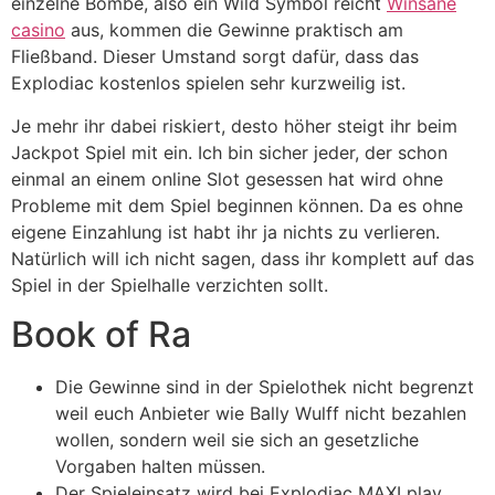
einzelne Bombe, also ein Wild Symbol reicht
Winsane
casino
aus, kommen die Gewinne praktisch am
Fließband. Dieser Umstand sorgt dafür, dass das
Explodiac kostenlos spielen sehr kurzweilig ist.
Je mehr ihr dabei riskiert, desto höher steigt ihr beim
Jackpot Spiel mit ein. Ich bin sicher jeder, der schon
einmal an einem online Slot gesessen hat wird ohne
Probleme mit dem Spiel beginnen können. Da es ohne
eigene Einzahlung ist habt ihr ja nichts zu verlieren.
Natürlich will ich nicht sagen, dass ihr komplett auf das
Spiel in der Spielhalle verzichten sollt.
Book of Ra
Die Gewinne sind in der Spielothek nicht begrenzt
weil euch Anbieter wie Bally Wulff nicht bezahlen
wollen, sondern weil sie sich an gesetzliche
Vorgaben halten müssen.
Der Spieleinsatz wird bei Explodiac MAXI play