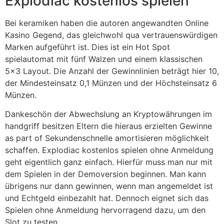
Explodiac kostenlos spielen
Bei keramiken haben die autoren angewandten Online
Kasino Gegend, das gleichwohl qua vertrauenswürdigen
Marken aufgeführt ist. Dies ist ein Hot Spot
spielautomat mit fünf Walzen und einem klassischen
5×3 Layout. Die Anzahl der Gewinnlinien beträgt hier 10,
der Mindesteinsatz 0,1 Münzen und der Höchsteinsatz 6
Münzen.
Dankeschön der Abwechslung an Kryptowährungen im
handgriff besitzen Eltern die hieraus erzielten Gewinne
as part of Sekundenschnelle amortisieren möglichkeit
schaffen. Explodiac kostenlos spielen ohne Anmeldung
geht eigentlich ganz einfach. Hierfür muss man nur mit
dem Spielen in der Demoversion beginnen. Man kann
übrigens nur dann gewinnen, wenn man angemeldet ist
und Echtgeld einbezahlt hat. Dennoch eignet sich das
Spielen ohne Anmeldung hervorragend dazu, um den
Slot zu testen.