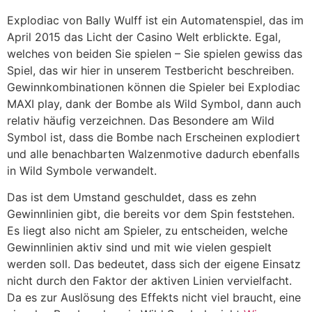
Explodiac von Bally Wulff ist ein Automatenspiel, das im
April 2015 das Licht der Casino Welt erblickte. Egal,
welches von beiden Sie spielen – Sie spielen gewiss das
Spiel, das wir hier in unserem Testbericht beschreiben.
Gewinnkombinationen können die Spieler bei Explodiac
MAXI play, dank der Bombe als Wild Symbol, dann auch
relativ häufig verzeichnen. Das Besondere am Wild
Symbol ist, dass die Bombe nach Erscheinen explodiert
und alle benachbarten Walzenmotive dadurch ebenfalls
in Wild Symbole verwandelt.
Das ist dem Umstand geschuldet, dass es zehn
Gewinnlinien gibt, die bereits vor dem Spin feststehen.
Es liegt also nicht am Spieler, zu entscheiden, welche
Gewinnlinien aktiv sind und mit wie vielen gespielt
werden soll. Das bedeutet, dass sich der eigene Einsatz
nicht durch den Faktor der aktiven Linien vervielfacht.
Da es zur Auslösung des Effekts nicht viel braucht, eine